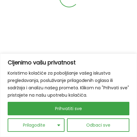
ZAGORJE BLUES ETNO FESTIVAL
#6
Cijenimo vašu privatnost
Koristimo kolačiće za poboljšanje vašeg iskustva
© Zagorje Blues Etno Festival 2026. |
English
|
pregledavanja, posluživanje prilagođenih oglasa ili
Impressum
sadržaja i analizu našeg prometa. Klikom na "Prihvati sve"
pristajete na našu upotrebu kolačića.
Prihvatiti sve
Prilagodite
Odbaci sve